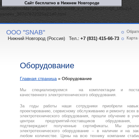
google-site-
verification=Ms7uEj33EytC6P50SmH9_v_cY1Ey5w1FG4j0_UBu2yk
yandex_387d7622025a21d0.html
ООО "SNAB"
Обрат
Нижний Новгород (Россия) Тел.:
+7 (831) 415-66-73
Карта 
Оборудование
Главная страница
»
Оборудование
Мы специализируемся на комплектации и поста
качественного электротехнического оборудования.
За годы работы наши сотрудники приобрели навы
проектированию, сервисному обслуживанию и ремонту всех 
электротехнического оборудования, прошли обучение в уч
центрах предприятий-поставщиков обрудования,
подтверждают полученные сертификаты. Мы реали
электротехнического оборудование – в наличии и на зак
любом количестве. Цены на всю технику компании стаби