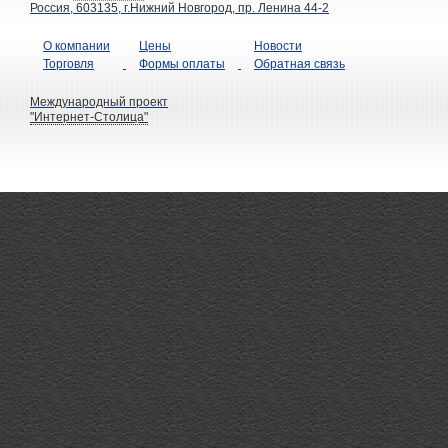
Россия, 603135, г.Нижний Новгород, пр. Ленина 44-2
О компании
Цены
Новости
Торговля
Формы оплаты
Обратная связь
Международный проект
"Интернет-Столица"