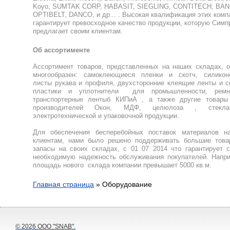
Koyo, SUMTAK CORP, HABASIT, SIEGLING, CONTITECH, BAN
OPTIBELT, DANCO, и др... . Высокая квалификация этих комп
гарантирует превосходное качество продукции, которую Симп
предлагает своим клиентам.
Об ассортименте
Ассортимент товаров, представленных на наших складах, 
многообразен: самоклеющиеся пленки и скотч, силикон
листы рукава и профиля, двухсторонние клеящие ленты и с
пластики и уплотнители для промышленности, рем
транспортерные лентыб КИПиА , а также другие товары
производителей Окон, МДФ, целюлоза , стек
электротехнической и упаковочной продукции.
Для обеспечения бесперебойных поставок материалов н
клиентам, нами было решено поддерживать большие това
запасы на своих складах, с 01 07 2014 что гарантирует 
необходимую надежность обслуживания покупателей. Напри
площадь нового склада компании превышает 5000 кв.м.
Главная страница
»
Оборудование
© 2026
ООО "SNAB"
.