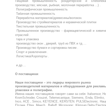
Пищевая промышленность (кондитерское и хлебопека
производство; мясная, рыбная, молочная переработка ...) .
Полиграфическая промышленность
Табачная промышленность
Переработка материалов/древесины/волокон.
Производство стройматериалов и керамической плитки
Текстильная промышленность
Промышленное производство - фармацевтической и химиче
отраслей .
тара и упаковка
производство окон , дверей, труб из ПВХ и тд….
Производство бумаги и сортировка писем .
Спорт и развлечения .
Логистика/Аэропорты .
и др....
О поставщиках
Наши поставщики – это лидеры мирового рынка
производителей материалов и оборудования для рекламы
упаковки и полиграфии.
Имена наших поставщиков говорят сами за себя: Italsensor, Ho
KromSchroder, Crouzet, Telemecanique, Siemens, Enda, Elimko,
Inco,
ACE , Simco, KEYENCE,
K
ERSTEN. PULSElectronic. Hau
Elcowa, Eltex, Meech,
, Balluff, Microsonic, Klimsan Delta Electro