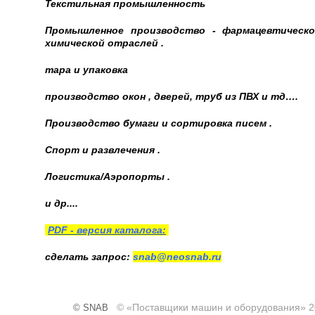
Текстильная промышленность
Промышленное производство - фармацевтическ
химической отраслей .
тара и упаковка
производство окон , дверей, труб из ПВХ и тд….
Производство бумаги и сортировка писем .
Спорт и развлечения .
Логистика/Аэропорты .
и др....
PDF - версия каталога:
сделать запрос:
snab@neosnab.ru
© «Поставщики машин и оборудования» 2
© SNAB