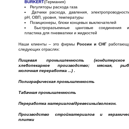
BURKERT
(Германия)
Регуляторы расхода газа
Датчики расхода, давления, электропроводности
рН, ОВП, уровня, температуры
Позиционеры, блоки концевых выключателей
Быстроразъемные цанговые соединения и
пластика для пневматики и жидкостей
Наши клиенты – это фирмы
России и СНГ
работающ
следующих отраслях:
Пищевая промышленность (кондитерско
хлебопекарное производство; мясная, рыбн
молочная переработка ...) .
Полиграфическая промышленность
Табачная промышленность
Переработка материалов/древесины/волокон.
Производство стройматериалов и керамичес
плитки