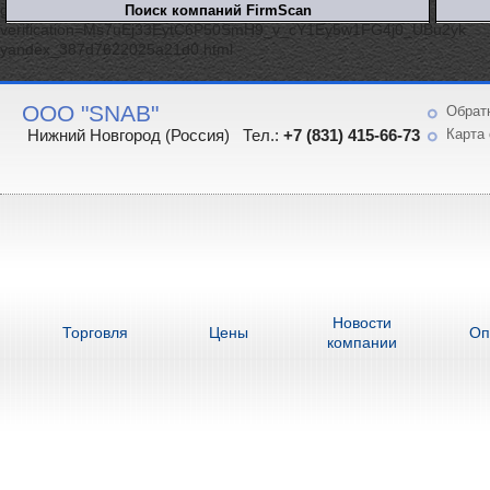
google-site-
verification=Ms7uEj33EytC6P50SmH9_v_cY1Ey5w1FG4j0_UBu2yk
yandex_387d7622025a21d0.html
ООО "SNAB"
Обрат
Нижний Новгород (Россия) Тел.:
+7 (831) 415-66-73
Карта 
Новости
Торговля
Цены
Оп
компании