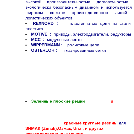
высокой производительностью, долговечностью 
экологически безопасным дизайном и используется 
широком спектре производственных линий 
логистических объектов.
REXNORD :
пластинчатые цепи из стали 
пластика
MOTIVE :
приводы, электродвигатели, редукторы
MCC :
модульные ленты
WIPPERMANN :
роликовые цепи
OSTERLOH :
глазированные сетки
Зеленные плоские ремни
и
красные круглые
резины
для
ЗИМАК (Zimak),Озмак, Unal, и других
пакетоделательных машин.