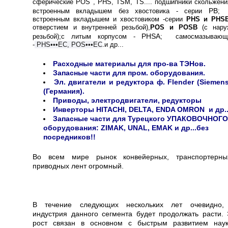
сферические POS , PHS, TSM, TS.... подшипники скольжен
PB
встроенным вкладышем без хвостовика - серии
встроенным вкладышем и хвостовиком -серии
PHS
и
PHS
отверстием и внутренней резьбой),
POS и POSB
(с нару
PHSA
резьбой);с литым корпусом -
; самосмазывающ
-
PHS•••EC, POS•••EC
.и др...
Расходные материалы для про-ва ТЭНов.
Запасные части для пром. оборудования.
Эл. двигатели и редуктора ф. Flender (Siemens
(Германия).
Приводы, электродвигатели, редукторы
Инверторы HITACHI, DELTA, ENDA OMRON и др..
Запасные части для Турецкого УПАКОВОЧНОГО
оборудования: ZIMAK, UNAL, EMAK и др...без
посредников!!
Во всем мире рынок конвейерных, транспортерн
приводных лент огромный.
В течение следующих нескольких лет очевидно,
индустрия данного сегмента будет продолжать расти. 
рост связан в основном с быстрым развитием нау