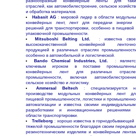
разнообразные конвейерные ленты для таки
отраслей, как автомобилестроение, сельское хозяйств
и обработка материалов.
Habasit AG
: мировой лидер в области модульны
конвейерных лент, лент для передачи энергии 
решений для транспортировки, особенно в пищевой 
упаковочной промышленности.
Mitsuboshi Belting Ltd.
: известна свое
высококачественной конвейерной ленточно
продукцией в различных отраслях промышленности
особенно в автомобильной и логистической.
Bando Chemical Industries, Ltd.
: являетс
ключевым игроком в поставке промышленны
конвейерных лент для различных отрасле
промышленности, включая автомобилестроение
сельское хозяйство и логистику.
Ammeraal Beltech
: специализируется н
производстве модульных конвейерных лент дл
пищевой промышленности, логистики и промышленно
автоматизации и известна своими индивидуальным
разработками и инновационными решениями 
области транспортировки.
Trelleborg
: хорошо известна в горнодобывающей 
тяжелой промышленности благодаря своим передовы
резинотехническим изделиям и конвейерным лентам