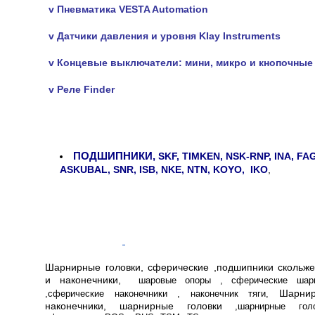
v Пневматика VESTA Automation
v Датчики давления и уровня Klay Instruments
v Концевые выключатели: мини, микро и кнопочные
v Реле Finder
ПОДШИПНИКИ,
SKF, TIMKEN, NSK-RNP, INA, FAG
ASKUBAL, SNR, ISB, NKE, NTN, KOYO, IKO
,
Шарнирные головки, сферические ,подшипники скольже
и наконечники,
шаровые опоры , сферические шар
Шарни
,
сферические наконечники ,
наконечник тяги,
наконечники, шарнирные головки
,шарнирные голо