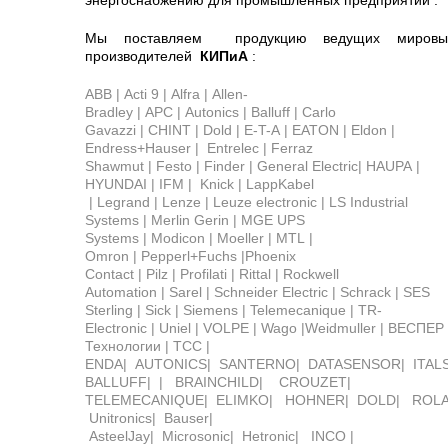
Мы поставляем продукцию ведущих мировы
производителей
КИПиА
:
ABB | Acti 9 | Alfra | Allen-
Bradley | APC | Autonics | Balluff | Carlo
Gavazzi | CHINT | Dold | E-T-A | EATON | Eldon |
Endress+Hauser | Entrelec | Ferraz
Shawmut | Festo | Finder | General Electric| HAUPA |
HYUNDAI | IFM | Knick | LappKabel
| Legrand | Lenze | Leuze electronic | LS Industrial
Systems | Merlin Gerin | MGE UPS
Systems | Modicon | Moeller | MTL |
Omron | Pepperl+Fuchs |Phoenix
Contact | Pilz | Profilati | Rittal | Rockwell
Automation | Sarel | Schneider Electric | Schrack | SES
Sterling | Sick | Siemens | Telemecanique | TR-
Electronic | Uniel | VOLPE | Wago |Weidmuller | ВЕСПЕР
Технологии | ТСС |
ENDA| AUTONICS| SANTERNO| DATASENSOR| ITA
BALLUFF| | BRAINCHILD| CROUZET|
TELEMECANIQUE| ELIMKO| HOHNER| DOLD| ROLAN
Unitronics| Bauser|
AsteelJay| Microsonic| Hetronic| INCO |