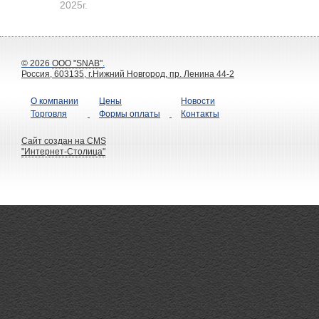
2025г.
91-ogle-site-verification: googlea6df04b3eedf04c2
© 2026
ООО "SNAB"
.
Россия, 603135, г.Нижний Новгород, пр. Ленина 44-2
О компании
Цены
Новости
Торговля
Формы оплаты
Контакты
Сайт создан на CMS
"Интернет-Столица"