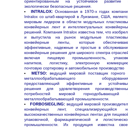
ориентированным на устойчивое развитие 
экологически безопасные решения.
INTRALOX
:
Основанная в 1970-х годах компани
Intralox со штаб-квартирой в Луизиане, США, являетс
мировым лидером в области модульных пластиковы
конвейерных лент и интеллектуальных конвейерны
решений. Компания Intralox известна тем, что изобре
и выпустила на рынок модульные пластиковы
конвейерные ленты, которые обеспечиваю
эффективные, надежные и простые в обслуживани
конвейерные решения для широкого спектра отраслей
включая пищевую промышленность, упаковк
напитков, логистику, электронную коммерцию
почтовую сортировку и автомобильное производство
METSO
:
ведущий мировой поставщик горного 
металлообрабатывающего оборудования
предоставляющий эффективные и устойчивы
решения для удовлетворения производственны
потребностей мировой горнодобывающей 
металлообрабатывающей промышленности.
FORBO
SIEGLING
:
ведущий мировой производител
конвейерных лент, специализирующийся н
высококачественных конвейерных лентах для пищевой
упаковочной, фармацевтической и логистическо
промышленности. Их продукция известна свое