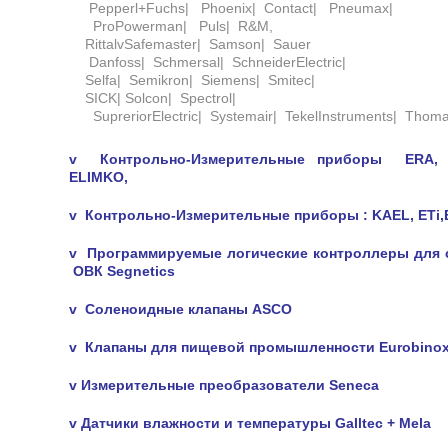
Pepperl+Fuchs| Phoenix| Contact| Pneumax|
ProPowerman| Puls| R&M,
RittalvSafemaster| Samson| Sauer
Danfoss| Schmersal| SchneiderElectric|
Selfa| Semikron| Siemens| Smitec|
SICK| Solcon| Spectrol|
SupreriorElectric| Systemair| TekelInstruments| Tho
v Контрольно-Измерительные приборы ERA, 
ELIMKO,
v Контрольно-Измерительные приборы : KAEL, ETi
v Программируемые логические контроллеры для 
ОВК Segnetics
v Соленоидные клапаны ASCO
v Клапаны для пищевой промышленности Eurobino
v Измерительные преобразователи Seneca
v Датчики влажности и температуры Galltec + Mela