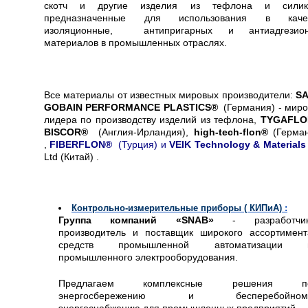
скотч и другие изделия из тефлона и силик
предназначенные для использования в качес
изоляционные, антипригарных и антиадгезио
материалов в промышленных отраслях.
Все материалы от известных мировых производители:
SА
GOBAIN PERFORMANCE PLASTICS®
(Германия) - миро
лидера по производству изделий из тефлона,
TYGAFLO
BISCOR®
(Англия-Ирландия),
high-tech-flon®
(Герма
,
FIBERFLON®
(Турция) и
VEIK Technology & Materials
Ltd (Китай) .
Контрольно-измерительные приборы ( КИПиА)
:
Группа компаний «SNAB»
- разработчик
производитель и поставщик широкого ассортимент
средств промышленной автоматизации 
промышленного электрооборудования.
Предлагаем комплексные решения п
энергосбережению и бесперебойном
энергоснабжению для промышленных предприятий .