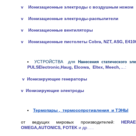
v Ионизационные электроды с воздушным ножом
v Ионизационные электроды-распылители
v Ионизационные вентиляторы
v Ионизационные пистолеты Cobra, NZT, ASG, E410
УСТРОЙСТВА для
Нанесения статического эле
PULSElectronic,Haug, Elcowa, Eltex, Meech, .
..:
v Ионизирующие генераторы
v Ионизирующие электроды
Термопары , термосопротивления и ТЭНЫ
от ведущих мировых производителей:
HERA
OMEGA,AUTONICS, FOTEK
и др…..