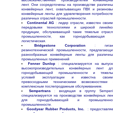
высококачественных производителей конвейерны
лент. Они сосредоточены на производстве различны
конвейерных лент, охватывающих ПВХ и резиновы
конвейерные ленты для удовлетворения потребносте
различных отраслей промышленности.
Continental AG
: лидер отрасли, известен своим
передовыми технологиями и широкой линейко
продукции, обслуживающей такие тяжелые отрасл
промышленности, как горнодобывающая 
логистическая.
Bridgestone Corporation
: гиган
резинотехнической промышленности, предлагающи
разнообразные конвейерные ленты для различны
промышленных применений
Fenner Dunlop
: специализируется на выпуск
высокопроизводительных конвейерных лент дл
горнодобывающей промышленности и тяжелы
условий эксплуатации и известна своим
превосходными техническими возможностями 
комплексным послепродажным обслуживанием.
Sempertrans
: входящая в группу Semperit
специализируется на производстве конвейерных лен
для горнодобывающей и промышленно
промышленности.
Goodyear Rubber Products, Inc.
: предоставляе