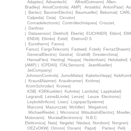
Adaptec| Advantech| AlfredGutmann| Allen-
Bradley| AmotControls| AMP| Ansaldo| AntonPaar| Asco
| Bartec| BaumerElectric| Baumueller| Bekomat| CAR
Calpeda| Ceia| Circutor|
Conradelectronic| Controltechniques| Crouzet,
| Danfoss
| Datasensor| Diekhof| Eberle| EUCHNER| Eldon| E
ENDA| Elimko| Estel| EtatronD.S.
| Eurotherm| Fanox|
Fanuc| FargoTelecom| Fastwel| Fotek| FerrazShawm| Fe
GeneralElectric| Gestra| Graihill| Gresterchina|
HansaFlex| Harting| Haupa| Heidenhain| Helukabel| H
(AMP) | ICPDAS| ITALSensors| JeanMueller|
JetCompany|
JohnsonControls| JumoMidas| Kabelschlepp| KebKombi
| Kraus&Naimer| Krautkramer| Krohne|
KromSchroder| Krones|
KSB| KSRKuebler| Kuhnke| Lambda| Lappkabel|
Legrand| Leine&Linde| Lenze| Leuze Electronic|
LeyboldInficon| Lisec| LogopacSysteme|
Marconi| Mazurczak| Mchiller| Megatron|
MichaelReidel, | Micronics| MitsubishiElectric| Moeller
Motovario| MurataElectronics| N.B.C.
Elettronica| Nais| Negele| Niedax| Nordson| Norgren|
OEZvOKW| Omron| Osram| Papst| Partex| Peli|