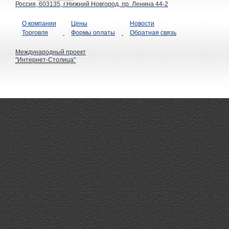
Россия, 603135, г.Нижний Новгород, пр. Ленина 44-2
О компании
Цены
Новости
Торговля
Формы оплаты
Обратная связь
Международный проект
"Интернет-Столица"