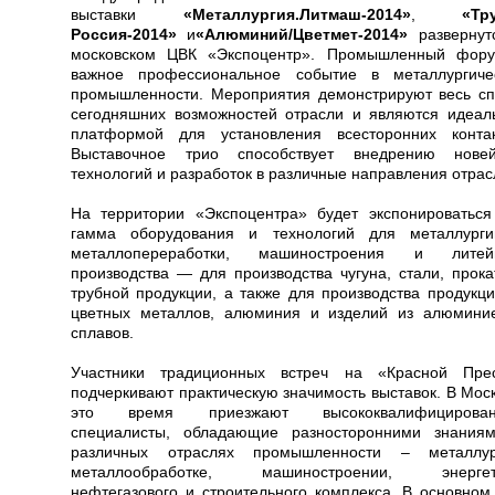
выставки
«Металлургия.Литмаш-2014»
,
«Тр
Россия-2014»
и
«Алюминий/Цветмет-2014»
развернут
московском ЦВК «Экспоцентр». Промышленный фор
важное профессиональное событие в металлургиче
промышленности. Мероприятия демонстрируют весь сп
сегодняшних возможностей отрасли и являются идеал
платформой для установления всесторонних контак
Выставочное трио способствует внедрению нове
технологий и разработок в различные направления отрас
На территории «Экспоцентра» будет экспонироваться
гамма оборудования и технологий для металлург
металлопереработки, машиностроения и литей
производства — для производства чугуна, стали, прока
трубной продукции, а также для производства продукци
цветных металлов, алюминия и изделий из алюмини
сплавов.
Участники традиционных встреч на «Красной Пре
подчеркивают практическую значимость выставок. В Моск
это время приезжают высококвалифицирован
специалисты, обладающие разносторонними знания
различных отраслях промышленности – металлур
металлообработке, машиностроении, энергет
нефтегазового и строительного комплекса. В основном,