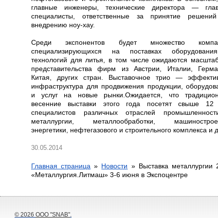
главные инженеры, технические директора — гла
специалисты, ответственные за принятие решени
внедрению ноу-хау.
Среди экспонентов будет множество компан
специализирующихся на поставках оборудован
технологий для литья, в том числе ожидаются масшта
представительства фирм из Австрии, Италии, Герма
Китая, других стран. Выставочное трио — эффекти
инфраструктура для продвижения продукции, оборудов
и услуг на новые рынки.Ожидается, что традицио
весенние выставки этого года посетят свыше 12
специалистов различных отраслей промышленнос
металлургии, металлообработки, машинострое
энергетики, нефтегазового и строительного комплекса и д
30.05.2014
Главная страница
»
Новости
»
Выставка металлургии 
«Металлургия.Литмаш» 3-6 июня в Экспоцентре
© 2026
ООО "SNAB"
.