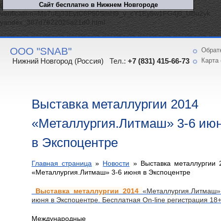
google-site-
verification=Ms7uEj33EytC6P50SmH9_v_cY1Ey5w1FG4j0_UBu2yk
yandex_387d7622025a21d0.html
ООО "SNAB"
Обрат
Нижний Новгород (Россия) Тел.:
+7 (831) 415-66-73
Карта 
Выставка металлургии 2014
«Металлургия.Литмаш» 3-6 ию
в Экспоцентре
Главная страница
»
Новости
»
Выставка металлургии 
«Металлургия.Литмаш» 3-6 июня в Экспоцентре
Выставка металлургии 2014
«Металлургия.Литмаш»
июня в Экспоцентре. Бесплатная Оn-line регистрация 18
Международные