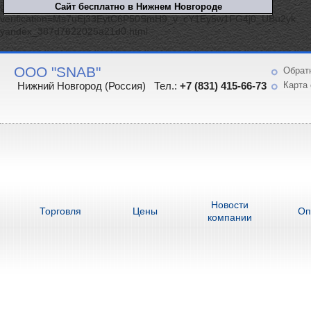
google-site-
verification=Ms7uEj33EytC6P50SmH9_v_cY1Ey5w1FG4j0_UBu2yk
yandex_387d7622025a21d0.html
ООО "SNAB"
Обрат
Нижний Новгород (Россия) Тел.:
+7 (831) 415-66-73
Карта 
Новости
Торговля
Цены
Оп
компании