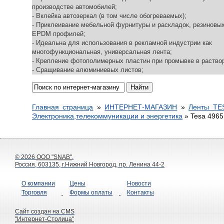
производстве автомобилей;
- Вклейка автозеркал (в том числе обогреваемых);
- Приклеивание мебельной фурнитуры и раскладок, резиновых
EPDM профилей;
- Идеальна для использования в рекламной индустрии как
многофункциональная, универсальная лента;
- Крепление фотополимерных пластин при промывке в раство
- Сращивание алюминиевых листов;
Главная страница
»
ИНТЕРНЕТ-МАГАЗИН
»
Ленты TE
Электроника,телекоммуникации и энергетика
»
Tesa 4965
© 2026
ООО "SNAB"
.
Россия, 603135, г.Нижний Новгород, пр. Ленина 44-2
О компании
Цены
Новости
Торговля
Формы оплаты
Контакты
Сайт создан на CMS
"Интернет-Столица"