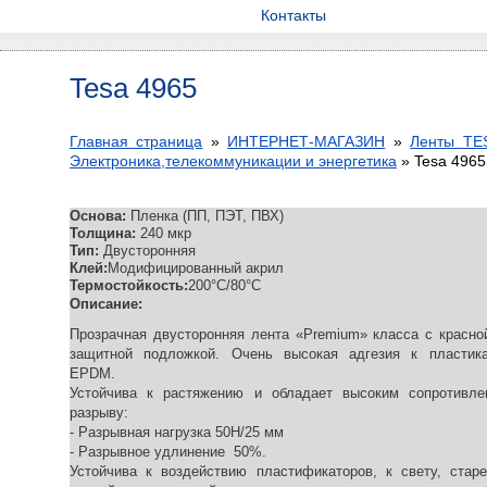
Контакты
Tesa 4965
Главная страница
»
ИНТЕРНЕТ-МАГАЗИН
»
Ленты TE
Электроника,телекоммуникации и энергетика
»
Tesa 4965
Основа:
Пленка (ПП, ПЭТ, ПВХ)
Толщина:
240 мкр
Тип:
Двусторонняя
Клей:
Модифицированный акрил
Термостойкость:
200°C/80°C
Описание:
Прозрачная двусторонняя лента «Premium» класса с красн
защитной подложкой. Очень высокая адгезия к пластик
EPDM.
Устойчива к растяжению и обладает высоким сопротивле
разрыву:
- Разрывная нагрузка 50Н/25 мм
- Разрывное удлинение 50%.
Устойчива к воздействию пластификаторов, к свету, стар