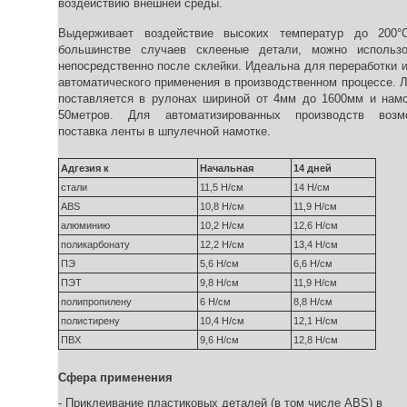
воздействию внешней среды.
Выдерживает воздействие высоких температур до 200°
большинстве случаев склееные детали, можно использо
непосредственно после склейки. Идеальна для переработки 
автоматического применения в производственном процессе. 
поставляется в рулонах шириной от 4мм до 1600мм и намо
50метров. Для автоматизированных производств возм
поставка ленты в шпулечной намотке.
Адгезия к
Начальная
14 дней
стали
11,5 Н/см
14 Н/см
ABS
10,8 Н/см
11,9 Н/см
алюминию
10,2 Н/см
12,6 Н/см
поликарбонату
12,2 Н/см
13,4 Н/см
ПЭ
5,6 Н/см
6,6 Н/см
ПЭТ
9,8 Н/см
11,9 Н/см
полипропилену
6 Н/см
8,8 Н/см
полистирену
10,4 Н/см
12,1 Н/см
ПВХ
9,6 Н/см
12,8 Н/см
Сфера применения
- Приклеивание пластиковых деталей (в том числе ABS) в