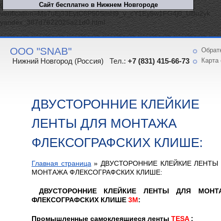
google-site-
verification=Ms7uEj33EytC6P50SmH9_v_cY1Ey5w1FG4j0_UBu2yk
yandex_387d7622025a21d0.html
ООО "SNAB"
Обрат
Нижний Новгород (Россия) Тел.:
+7 (831) 415-66-73
Карта 
ДВУСТОРОННИЕ КЛЕЙКИЕ
ЛЕНТЫ ДЛЯ МОНТАЖА
ФЛЕКСОГРАФСКИХ КЛИШЕ:
Главная страница
»
ДВУСТОРОННИЕ КЛЕЙКИЕ ЛЕНТЫ
МОНТАЖА ФЛЕКСОГРАФСКИХ КЛИШЕ:
ДВУСТОРОННИЕ КЛЕЙКИЕ ЛЕНТЫ ДЛЯ МОНТ
ФЛЕКСОГРАФСКИХ КЛИШЕ
3М
:
Промышленные самоклеящиеся ленты
TESA
: