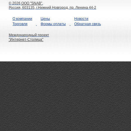
© 2026
ООО "SNAB"
.
Россия, 603135, г.Нижний Новгород, пр. Ленина 44-2
О компании
Цены
Новости
Торговля
Формы оплаты
Обратная связь
Международный проект
"Интернет-Столица"