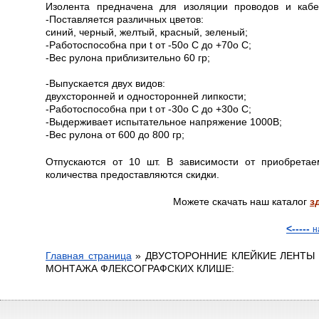
Изолента предначена для изоляции проводов и кабе
-Поставляется различных цветов:
синий, черный, желтый, красный, зеленый;
-Работоспособна при t от -50о С до +70о С;
-Вес рулона приблизительно 60 гр;
-Выпускается двух видов:
двухсторонней и односторонней липкости;
-Работоспособна при t от -30о С до +30о С;
-Выдерживает испытательное напряжение 1000В;
-Вес рулона от 600 до 800 гр;
Отпускаются от 10 шт. В зависимости от приобретае
количества предоставляются скидки.
Можете скачать наш каталог
з
<-----
н
Главная страница
»
ДВУСТОРОННИЕ КЛЕЙКИЕ ЛЕНТЫ
МОНТАЖА ФЛЕКСОГРАФСКИХ КЛИШЕ: